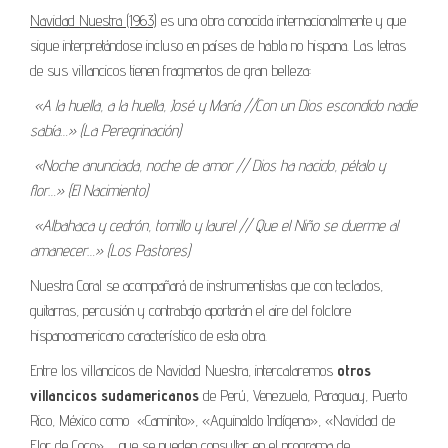
Navidad Nuestra (1963)
es una obra conocida internacionalmente y que
sigue interpretándose incluso en países de habla no hispana. Las letras
de sus villancicos tienen fragmentos de gran belleza:
«A la huella, a la huella, José y María //Con un Dios escondido nadie
sabía…» (La Peregrinación)
«Noche anunciada, noche de amor // Dios ha nacido, pétalo y
flor…» (El Nacimiento)
«Albahaca y cedrón, tomillo y laurel // Que el Niño se duerme al
amanecer…» (Los Pastores)
Nuestra Coral se acompañará de instrumentistas que con teclados,
guitarras, percusión y contrabajo aportarán el aire del folclore
hispanoamericano característico de esta obra.
Entre los villancicos de Navidad Nuestra, intercalaremos
otros
villancicos sudamericanos
de Perú, Venezuela, Paraguay, Puerto
Rico, México como «Caminito», «Aguinaldo Indígena», «Navidad de
Flor de Coco»,… que se pueden consultar en el programa de