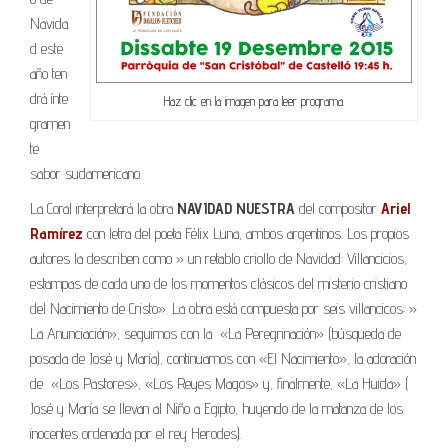
Navida
d este
año ten
drá ínte
Haz clic en la imagen para leer programa.
gramen
te
sabor sudamericano.
La Coral interpretará la obra
NAVIDAD NUESTRA
del compositor
Ariel
Ramírez
con letra del poeta Félix Luna, ambos argentinos. Los propios
autores la describen como » un retablo criollo de Navidad: Villancicios,
estampas de cada uno de los momentos clásicos del misterio cristiano
del Nacimiento de Cristo». La obra está compuesta por seis villancicos: »
La Anunciación», seguimos con la «La Peregrinación» (búsqueda de
posada de José y María), continuamos con «El Nacimiento», la adoración
de «Los Pastores», «Los Reyes Magos» y, finalmente, «La Huida» (
José y María se llevan al Niño a Egipto, huyendo de la matanza de los
inocentes ordenada por el rey Herodes).