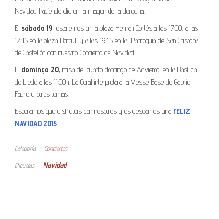
Navidad haciendo clic en la imagen de la derecha.
El
sábado 19
estaremos en la plaza Hernán Cortés a las 17:00, a las
17:45 en la plaza Borrull y a las 19:45 en la Parroquia de San Cristóbal
de Castellón con nuestro Concierto de Navidad.
El
domingo 20,
misa del cuarto domingo de Adviento, en la Basílica
de Lledó a las 11:00h. La Coral interpretará la Messe Base de Gabriel
Fauré y otros temas.
Esperamos que disfrutéis con nosotros y os deseamos una
FELIZ
NAVIDAD 2015
.
Categoría
Conciertos
Navidad
Etiquetas