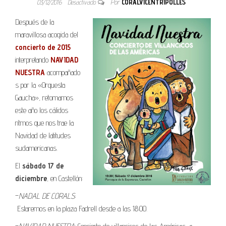
03/12/2016
Desactivado
Por
CORALVICENTRIPOLLES
Después de la
maravillosa acogida del
concierto de 2015
interpretando
NAVIDAD
NUESTRA
acompañado
s por la «Orquesta
Gaucha», retomamos
este año los cálidos
ritmos que nos trae la
Navidad de latitudes
sudamericanas.
El
sábado 17 de
diciembre
, en Castellón:
–
NADAL DE CORALS
:
Estaremos en la plaza Fadrell desde a las 18:00.